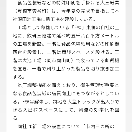
食品包装紙などの特殊印刷を手掛ける大三紙業
（豊橋市雲谷町）は、今年夏の完成を目指して本
社深田池工場に新工場を建設している。
工場として稼働している「F棟」東側の自社の土
地に、鉄骨三階建て延べ約五千八百平方メートル
の工場を新設。一階に食品包装紙用などの印刷機
四台を設置し、二階は商談スペースを設ける。三
階は大池工場（同市向山町）で使っている断裁機
を置き、一階で刷り上がった製品を切り抜き加工
する。
気圧調整機能を備えており、衛生管理が重要と
なる食品包装紙の品質向上にもつながるとしてい
る。F棟は解体し、跡地を大型トラックが出入りで
きる入出荷スペースにして、物流の効率化を図
る。
同社は新工場の設置について「市内三カ所の工