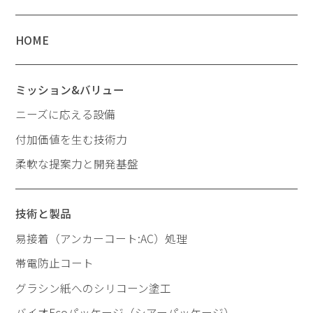
HOME
ミッション&バリュー
ニーズに応える設備
付加価値を生む技術力
柔軟な提案力と開発基盤
技術と製品
易接着（アンカーコート:AC）処理
帯電防止コート
グラシン紙へのシリコーン塗工
バイオEcoパッケージ（シアーパッケージ）